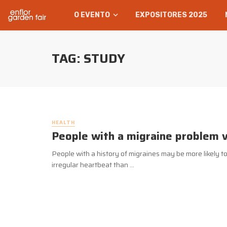
O EVENTO
EXPOSITORES 2025
TAG: STUDY
HEALTH
People with a migraine problem v
People with a history of migraines may be more likely to
irregular heartbeat than ...