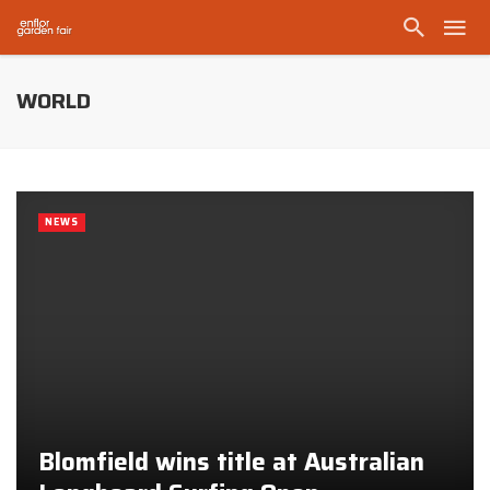
WORLD
NEWS
Blomfield wins title at Australian