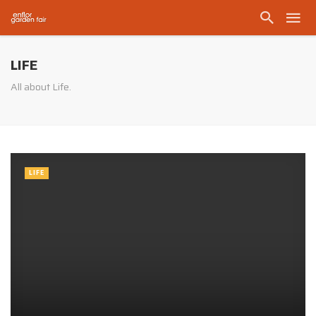
LIFE
All about Life.
LIFE