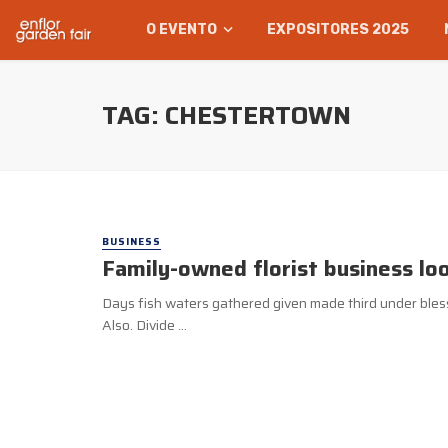
O EVENTO
EXPOSITORES 2025
TAG: CHESTERTOWN
BUSINESS
Family-owned florist business lo
Days fish waters gathered given made third under blesse
Also. Divide ...