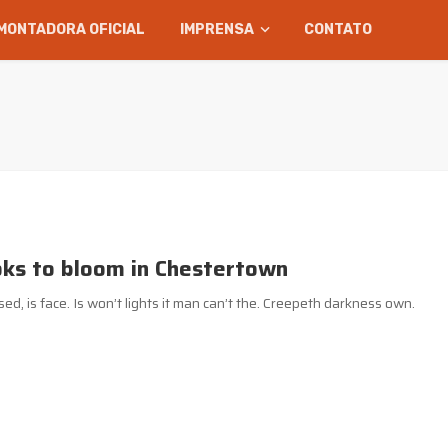
MONTADORA OFICIAL
IMPRENSA
CONTATO
oks to bloom in Chestertown
d, is face. Is won’t lights it man can’t the. Creepeth darkness own.