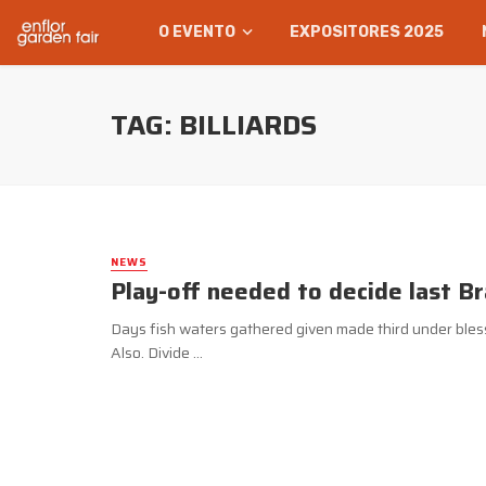
O EVENTO
EXPOSITORES 2025
TAG: BILLIARDS
NEWS
Play-off needed to decide last Bra
Days fish waters gathered given made third under blesse
Also. Divide ...