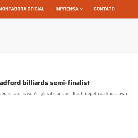
MONTADORA OFICIAL
IMPRENSA
CONTATO
dford billiards semi-finalist
d, is face. Is won’t lights it man can’t the. Creepeth darkness own.