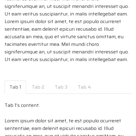
signiferumque an, ut suscipit menandri interesset quo.
Ut eam veritus suscipiantur, in malis intellegebat eam.
Lorem ipsum dolor sit amet, te est populo ocurreret
sententiae, eam delenit epicuri recusabo id. Illud
accusata an mea, quo et virtute sanctus omittam, eu
tacimates evertitur mea. Mel mundi choro
signiferumque an, ut suscipit menandri interesset quo.
Ut eam veritus suscipiantur, in malis intellegebat eam.
Tab 1
Tab 2
Tab 3
Tab 4
Tab 1’s content.
Lorem ipsum dolor sit amet, te est populo ocurreret
sententiae, eam delenit epicuri recusabo id. Illud
accusata an mea, quo et virtute sanctus omittam, eu