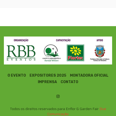
O EVENTO
EXPOSITORES 2025
MONTADORA OFICIAL
IMPRENSA
CONTATO
Todos os direitos reservados para Enflor & Garden Fair
Due
Comunicação