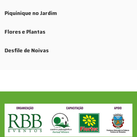
Piquinique no Jardim
Flores e Plantas
Desfile de Noivas