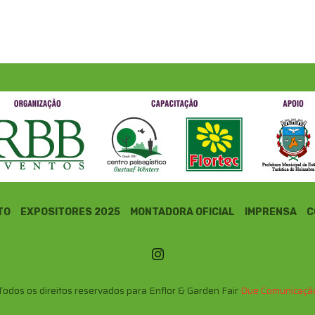
TO
EXPOSITORES 2025
MONTADORA OFICIAL
IMPRENSA
C
Todos os direitos reservados para Enflor & Garden Fair
Due Comunicaçã