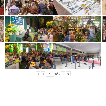
«
‹
of
2
›
»