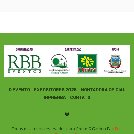
O EVENTO
EXPOSITORES 2025
MONTADORA OFICIAL
IMPRENSA
CONTATO
Todos os direitos reservados para Enflor & Garden Fair
Due