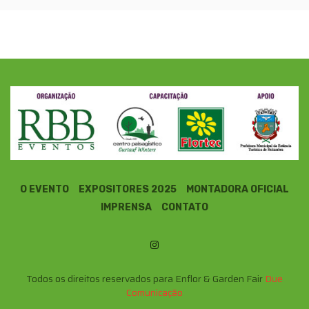
O EVENTO
EXPOSITORES 2025
MONTADORA OFICIAL
IMPRENSA
CONTATO
Todos os direitos reservados para Enflor & Garden Fair
Due
Comunicação